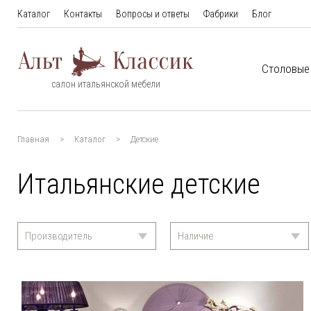
Каталог
Контакты
Вопросы и ответы
Фабрики
Блог
Столовые
салон итальянской мебели
Главная
Каталог
Детские
Итальянские детские
Производитель
Наличие
Alta Moda
(20)
Под заказ
(13)
Caroti
(3)
В наличии
(1)
Gioigio Casa
(5)