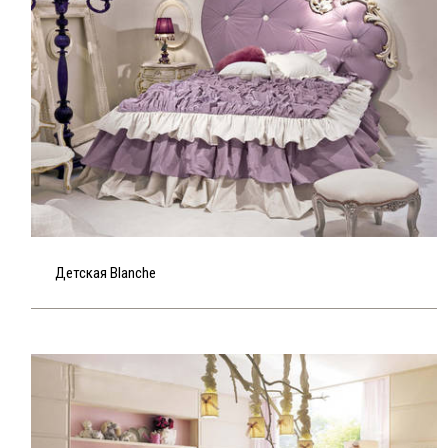
Mida
(1)
Piermaria
(7)
Vipart
(8)
Детская Blanche