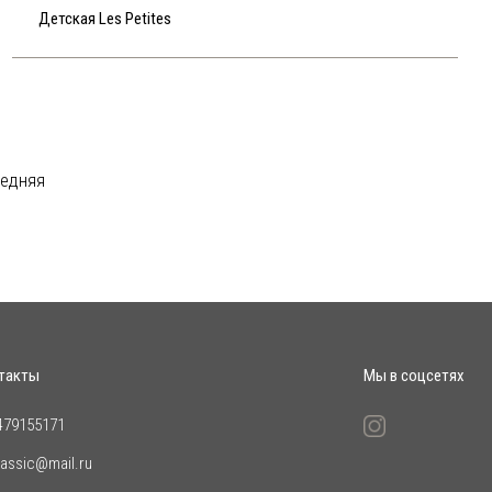
Детская Les Petites
едняя
такты
Мы в соцсетях
479155171
lassic@mail.ru