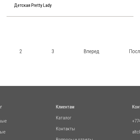
Детская Pretty Lady
2
3
Вперед
Посл
г
Клиентам
Кон
Каталог
вые
+77
Контакты
ные
altc
Вопросы и ответы