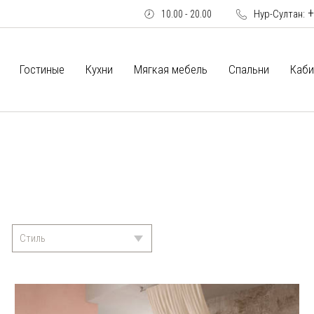
+
Нур-Султан:
10.00 - 20.00
Гостиные
Кухни
Мягкая мебель
Спальни
Каби
Стиль
Классика
(15)
Модерн
(29)