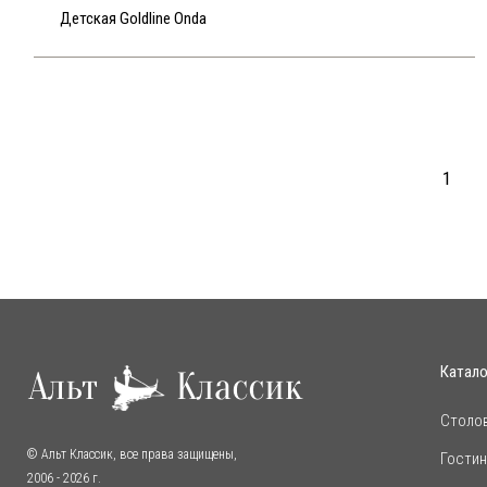
Детская Goldline Onda
1
Катало
Столо
© Альт Классик, все права защищены,
Гости
2006
- 2026 г.