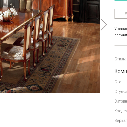
У
Уточнит
получит
Стиль:
Комп
Стол:
Стулья
Витрин
Креден
Зеркал