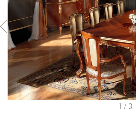
1
/ 3