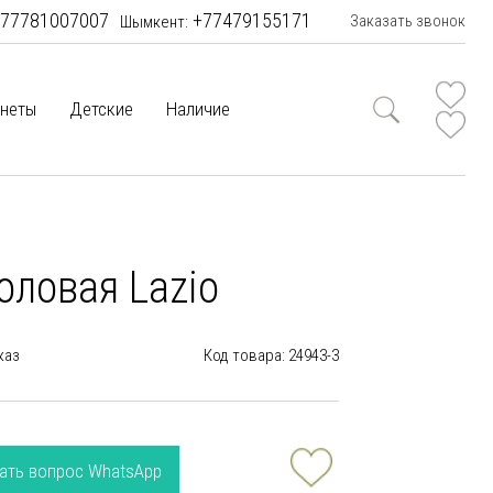
77781007007
+77479155171
Заказать звонок
Шымкент:
неты
Детские
Наличие
оловая Lazio
каз
Код товара: 24943-3
ать вопрос WhatsApp