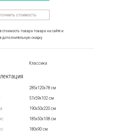
точнить стоимость
е стоимость товара товара на сайте и
е дополнительную скидку
Классика
лектация
285х120х78 см
:
57х59х102 см
а:
190х50х220 см
с:
185х50х108 см
о:
180х90 см