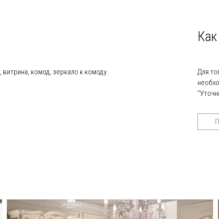
Как
 витрина, комод, зеркало к комоду.
Для то
необхо
“Уточн
П