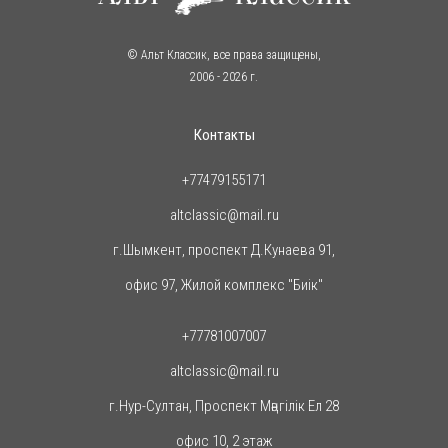
© Альт Классик, все права защищены,
2006
- 2026 г.
Контакты
+77479155171
altclassic@mail.ru
г.Шымкент, проспект Д.Кунаева 91,
офис 97, Жилой комплекс "Биiк"
+77781007007
altclassic@mail.ru
г.Нур-Султан, Проспект Мәңгілік Ел 28
офис 10, 2 этаж