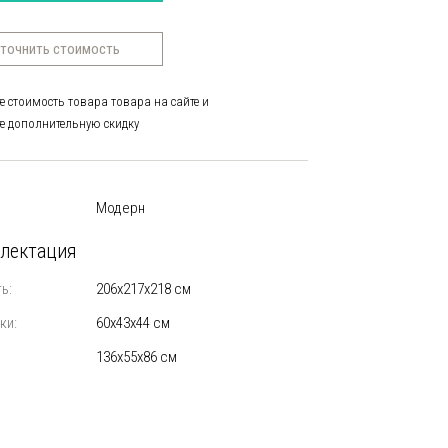
точнить стоимость
е стоимость товара товара на сайте и
е дополнительную скидку
Модерн
лектация
ь:
206х217х218 см
ки:
60х43х44 см
136х55х86 см