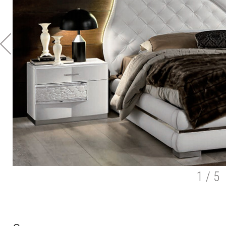
1
/ 5