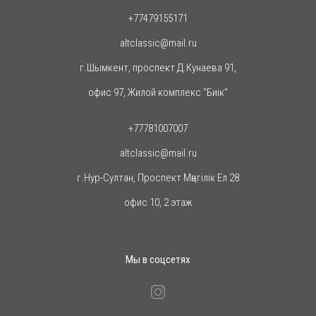
+77479155171
altclassic@mail.ru
г.Шымкент, проспект Д.Кунаева 91,
офис 97, Жилой комплекс "Биiк"
+77781007007
altclassic@mail.ru
г.Нур-Султан, Проспект Мәңгілік Ел 28
офис 10, 2 этаж
Мы в соцсетях