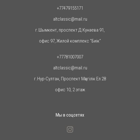
+77479155171
altclassic@mail.ru
г.Шымкент, проспект Д.Кунаева 91,
офис 97, Жилой комплекс "Биiк"
+77781007007
altclassic@mail.ru
г.Нур-Султан, Проспект Мәңгілік Ел 28
офис 10, 2 этаж
Мы в соцсетях