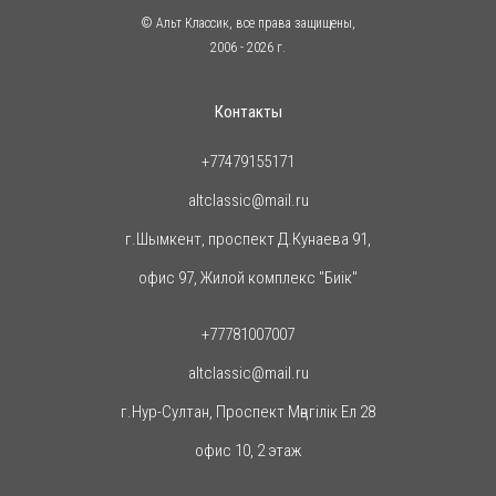
© Альт Классик, все права защищены,
2006
- 2026 г.
Контакты
+77479155171
altclassic@mail.ru
г.Шымкент, проспект Д.Кунаева 91,
офис 97, Жилой комплекс "Биiк"
+77781007007
altclassic@mail.ru
г.Нур-Султан, Проспект Мәңгілік Ел 28
офис 10, 2 этаж