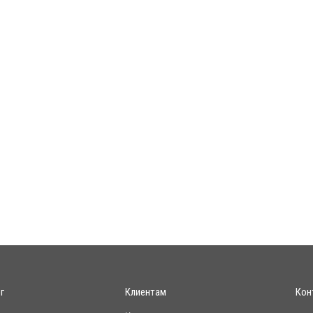
г
Клиентам
Кон